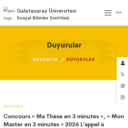
Galatasaray Üniversitesi
Sosyal Bilimler Enstitüsü
Duyurular
Duyurular
Duyurular
ANASAYFA
ANASAYFA
ANASAYFA
DUYURULAR
DUYURULAR
DUYURULAR
DUYURU
Concours « Ma Thèse en 3 minutes », « Mon
Master en 3 minutes » 2026 L’appel à