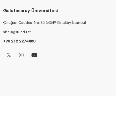
Galatasaray Üniversitesi
Çırağan Caddesi No:36 34349 Ortaköy,İstanbul
sbe@gsu.edu.tr
+90 212 2274480
© 2026 Bilgi İşlem Daire Başkanlığı