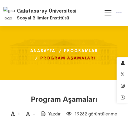
Galatasaray Üniversitesi
Sosyal Bilimler Enstitüsü
ANASAYFA
ANASAYFA
ANASAYFA
PROGRAMLAR
PROGRAMLAR
PROGRAMLAR
PROGRAM AŞAMALARI
PROGRAM AŞAMALARI
PROGRAM AŞAMALARI
Program Aşamaları
+
-
Yazdır
19282 görüntülenme