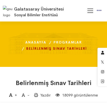
Galatasaray Üniversitesi
Sosyal Bilimler Enstitüsü
ANASAYFA
ANASAYFA
ANASAYFA
PROGRAMLAR
PROGRAMLAR
PROGRAMLAR
BELIRLENMIŞ SINAV TARIHLERI
BELIRLENMIŞ SINAV TARIHLERI
BELIRLENMIŞ SINAV TARIHLERI
Belirlenmiş Sınav Tarihleri
+
-
Yazdır
18099 görüntülenme