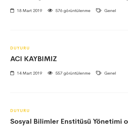
18 Mart 2019
576 görüntülenme
Genel
DUYURU
ACI KAYBIMIZ
14 Mart 2019
557 görüntülenme
Genel
DUYURU
Sosyal Bilimler Enstitüsü Yönetimi 