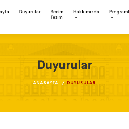
ayfa
Duyurular
Benim
Hakkımızda
Programl
Tezim
Duyurular
Duyurular
Duyurular
ANASAYFA
ANASAYFA
ANASAYFA
DUYURULAR
DUYURULAR
DUYURULAR