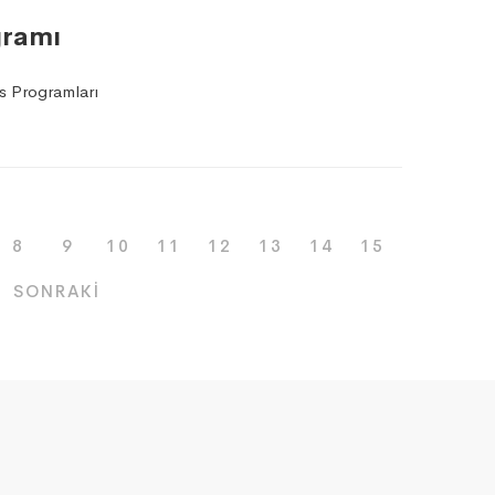
gramı
s Programları
8
9
10
11
12
13
14
15
SONRAKI