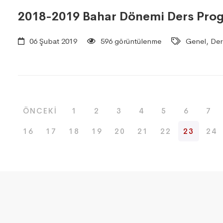
2018-2019 Bahar Dönemi Ders Pro
06 Şubat 2019
596 görüntülenme
Genel, Der
ÖNCEKI
1
2
3
4
5
6
7
16
17
18
19
20
21
22
23
24