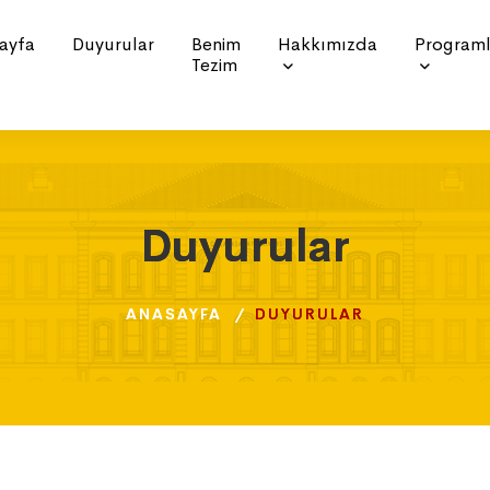
ayfa
Duyurular
Benim
Hakkımızda
Programl
Tezim
Duyurular
Duyurular
Duyurular
ANASAYFA
ANASAYFA
ANASAYFA
DUYURULAR
DUYURULAR
DUYURULAR