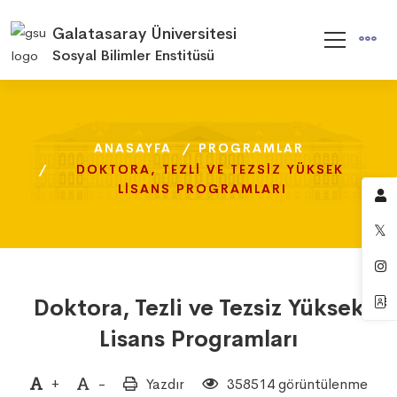
Galatasaray Üniversitesi
Sosyal Bilimler Enstitüsü
ANASAYFA
ANASAYFA
ANASAYFA
PROGRAMLAR
PROGRAMLAR
PROGRAMLAR
DOKTORA, TEZLI VE TEZSIZ YÜKSEK
DOKTORA, TEZLI VE TEZSIZ YÜKSEK
DOKTORA, TEZLI VE TEZSIZ YÜKSEK
LISANS PROGRAMLARI
LISANS PROGRAMLARI
LISANS PROGRAMLARI
Doktora, Tezli ve Tezsiz Yüksek
Lisans Programları
+
-
Yazdır
358514 görüntülenme