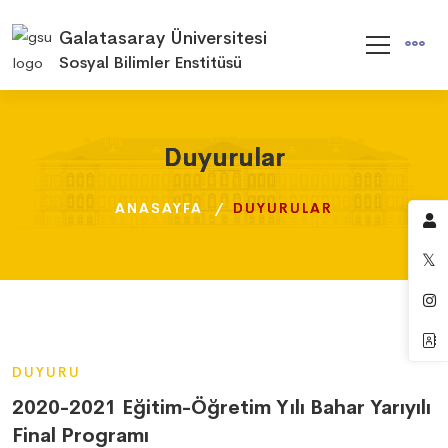
Galatasaray Üniversitesi
Sosyal Bilimler Enstitüsü
Duyurular
Duyurular
Duyurular
ANASAYFA
ANASAYFA
ANASAYFA
DUYURULAR
DUYURULAR
DUYURULAR
DUYURU
2020-2021 Eğitim-Öğretim Yılı Bahar Yarıyılı
Final Programı