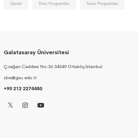
Genel
Ders Programları
Sınav Programları
Galatasaray Üniversitesi
Çırağan Caddesi No:36 34349 Ortaköy,İstanbul
sbe@gsu.edu.tr
+90 212 2274480