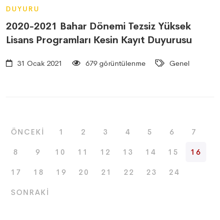
DUYURU
2020-2021 Bahar Dönemi Tezsiz Yüksek
Lisans Programları Kesin Kayıt Duyurusu
31 Ocak 2021
679 görüntülenme
Genel
ÖNCEKI
1
2
3
4
5
6
7
8
9
10
11
12
13
14
15
16
17
18
19
20
21
22
23
24
SONRAKI