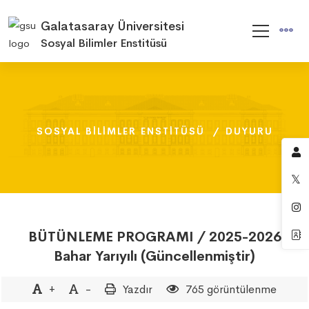
Galatasaray Üniversitesi
Sosyal Bilimler Enstitüsü
SOSYAL BILIMLER ENSTITÜSÜ
SOSYAL BILIMLER ENSTITÜSÜ
SOSYAL BILIMLER ENSTITÜSÜ
DUYURU
DUYURU
DUYURU
BÜTÜNLEME PROGRAMI / 2025-2026
Bahar Yarıyılı (Güncellenmiştir)
+
-
Yazdır
765 görüntülenme