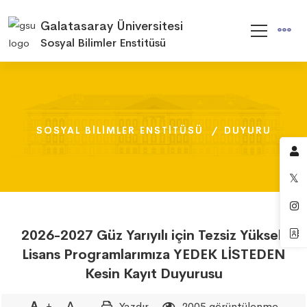
Galatasaray Üniversitesi
Sosyal Bilimler Enstitüsü
SOSYAL BILIMLER ENSTITÜSÜ
SOSYAL BILIMLER ENSTITÜSÜ
SOSYAL BILIMLER ENSTITÜSÜ
DUYURU
DUYURU
DUYURU
2026-2027 Güz Yarıyılı için Tezsiz Yüksek
Lisans Programlarımıza YEDEK LİSTEDEN
Kesin Kayıt Duyurusu
+
-
Yazdır
2005 görüntülenme