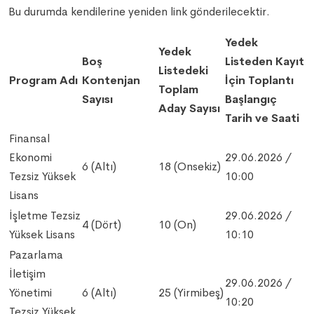
Bu durumda kendilerine yeniden link gönderilecektir.
Yedek
Yedek
Boş
Listeden Kayıt
Listedeki
Program Adı
Kontenjan
İçin Toplantı
Toplam
Sayısı
Başlangıç
Aday Sayısı
Tarih ve Saati
Finansal
Ekonomi
29.06.2026 /
6 (Altı)
18 (Onsekiz)
Tezsiz Yüksek
10:00
Lisans
İşletme Tezsiz
29.06.2026 /
4 (Dört)
10 (On)
Yüksek Lisans
10:10
Pazarlama
İletişim
29.06.2026 /
Yönetimi
6 (Altı)
25 (Yirmibeş)
10:20
Tezsiz Yüksek