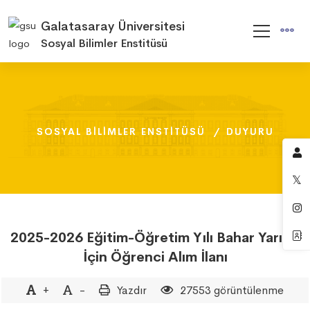
Galatasaray Üniversitesi
Sosyal Bilimler Enstitüsü
SOSYAL BILIMLER ENSTITÜSÜ
SOSYAL BILIMLER ENSTITÜSÜ
SOSYAL BILIMLER ENSTITÜSÜ
DUYURU
DUYURU
DUYURU
2025-2026 Eğitim-Öğretim Yılı Bahar Yarıyılı
İçin Öğrenci Alım İlanı
+
-
Yazdır
27553 görüntülenme