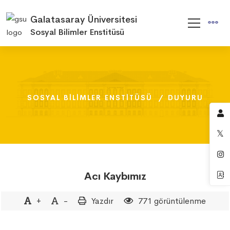
Galatasaray Üniversitesi
Sosyal Bilimler Enstitüsü
SOSYAL BILIMLER ENSTITÜSÜ
SOSYAL BILIMLER ENSTITÜSÜ
SOSYAL BILIMLER ENSTITÜSÜ
DUYURU
DUYURU
DUYURU
Acı Kaybımız
+
-
Yazdır
771 görüntülenme