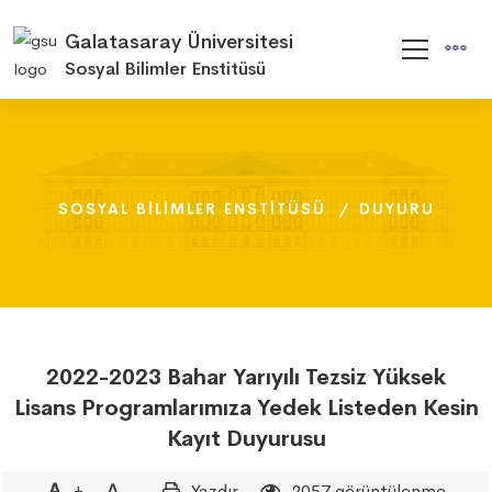
Galatasaray Üniversitesi
Sosyal Bilimler Enstitüsü
SOSYAL BILIMLER ENSTITÜSÜ
SOSYAL BILIMLER ENSTITÜSÜ
SOSYAL BILIMLER ENSTITÜSÜ
DUYURU
DUYURU
DUYURU
2022-2023 Bahar Yarıyılı Tezsiz Yüksek
Lisans Programlarımıza Yedek Listeden Kesin
Kayıt Duyurusu
+
-
Yazdır
2057 görüntülenme